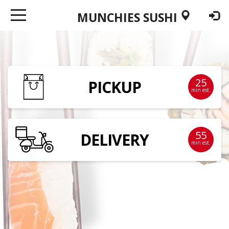
25
PICKUP
min est.
55
DELIVERY
min est.